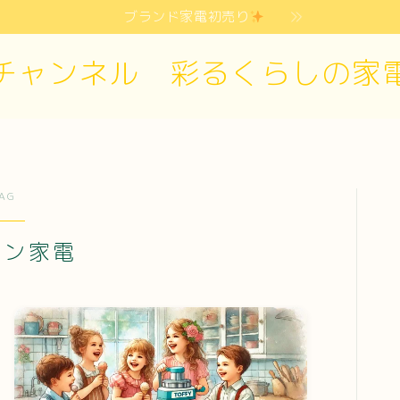
ブランド家電初売り
チャンネル 彩るくらしの家
AG
チン家電