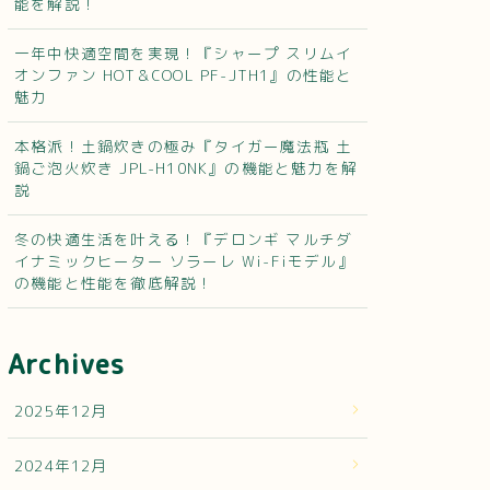
能を解説！
一年中快適空間を実現！『シャープ スリムイ
オンファン HOT＆COOL PF-JTH1』の性能と
魅力
本格派！土鍋炊きの極み『タイガー魔法瓶 土
鍋ご泡火炊き JPL-H10NK』の機能と魅力を解
説
冬の快適生活を叶える！『デロンギ マルチダ
イナミックヒーター ソラーレ Wi-Fiモデル』
の機能と性能を徹底解説！
Archives
2025年12月
2024年12月