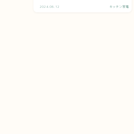
B4BK）】の口コミ・評判と特徴を解説
2024.08.12
キッチン家電