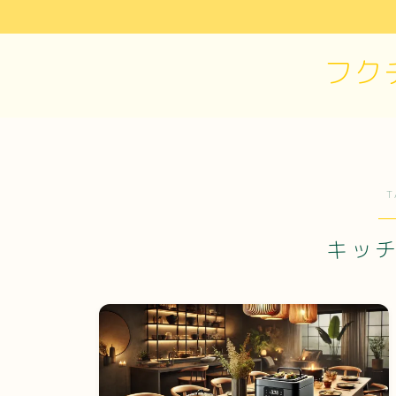
フク
T
キッ