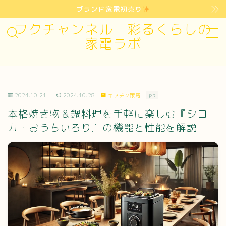
ブランド家電初売り
フクチャンネル 彩るくらしの
MENU
家電ラボ
お問い合わせ
2024.10.21
2024.10.28
キッチン家電
PR
プライバシーポリシー・免責事項
本格焼き物＆鍋料理を手軽に楽しむ『シロ
カ・おうちいろり』の機能と性能を解説
運営者情報