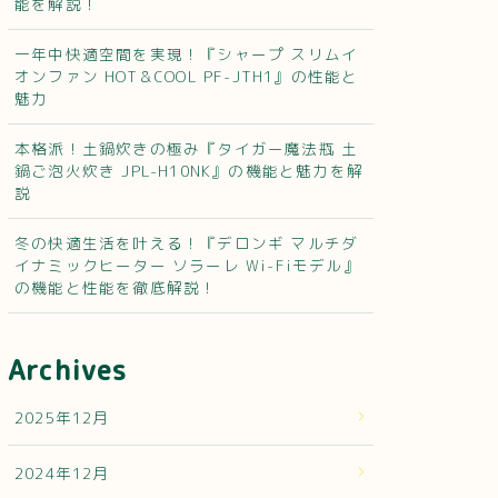
能を解説！
一年中快適空間を実現！『シャープ スリムイ
オンファン HOT＆COOL PF-JTH1』の性能と
魅力
本格派！土鍋炊きの極み『タイガー魔法瓶 土
鍋ご泡火炊き JPL-H10NK』の機能と魅力を解
説
冬の快適生活を叶える！『デロンギ マルチダ
イナミックヒーター ソラーレ Wi-Fiモデル』
の機能と性能を徹底解説！
Archives
2025年12月
2024年12月